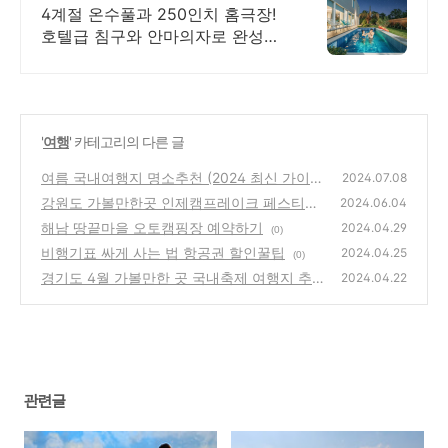
쁜 4계절 온수수영장 힐링
4계절 온수풀과 250인치 홈극장!
호텔급 침구와 안마의자로 완성하
는 프리미엄독채 별빛 자쿠지와 불
멍의 낭만! 스타일러와 사우나로
완성하는 세심한 배려의 감성숙소
'
여행
' 카테고리의 다른 글
여름 국내여행지 명소추천 (2024 최신 가이
2024.07.08
드)
강원도 가볼만한곳 인제캠프레이크 페스티벌
(0)
2024.06.04
어린이체험프로그램
해남 땅끝마을 오토캠핑장 예약하기
(0)
2024.04.29
(0)
비행기표 싸게 사는 법 항공권 할인꿀팁
2024.04.25
(0)
경기도 4월 가볼만한 곳 국내축제 여행지 추천
2024.04.22
꽃구경 나들이
(0)
관련글