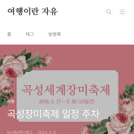
본문 바로가기
여행이란 자유
홈
태그
방명록
여행
곡성장미축제 일정 주차
by 배낭하나메고
2024. 5. 8.