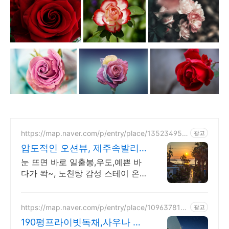
https://map.naver.com/p/entry/place/135234957
광고
7
압도적인 오션뷰, 제주속발리
제주 속 발리, 오션뷰끝판왕
눈 뜨면 바로 일출봉,우도,예쁜 바
다가 쫙~, 노천탕 감성 스테이 온
수 노천탕에서 별빛과 와인 한 잔,
루프탑에서 즐기는 파노라마뷰, 침
대일출뷰
https://map.naver.com/p/entry/place/109637816
광고
3
190평프라이빗독채,사우나 예