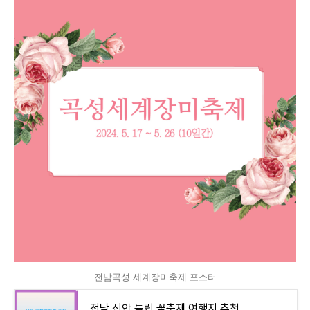
전남곡성 세계장미축제 포스터
전남 신안 튤립 꽃축제 여행지 추천